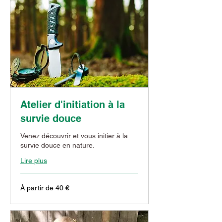
Atelier d'initiation à la
survie douce
Venez découvrir et vous initier à la
survie douce en nature.
Lire plus
À
À partir de 40 €
partir
de
40
euros