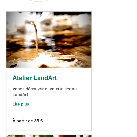
Atelier LandArt
Venez découvrir et vous initier au
LandArt
Lire plus
À
À partir de 35 €
partir
de
35
euros