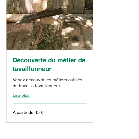
Découverte du métier de
tavaillonneur
Venez découvrir les métiers oubliés
du bois : la tavaillonneur.
Lire plus
À
À partir de 45 €
partir
de
45
euros