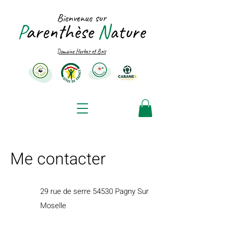
Bienvenue sur
P
arenthèse
N
ature
Domaine Herbes et Bois
Me contacter
29 rue de serre 54530 Pagny Sur
Moselle